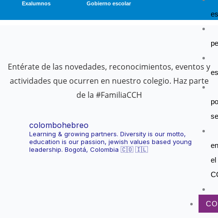
Exalumnos
Gobierno escolar
es
pe
Entérate de las novedades, reconocimientos, eventos y
es
actividades que ocurren en nuestro colegio. Haz parte
de la #FamiliaCCH
po
se
colombohebreo
Learning & growing partners.
Diversity is our motto,
education is our passion, jewish values based young
e
leadership.
Bogotá, Colombia 🇨🇴 🇮🇱
el
C
CO