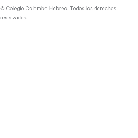
© Colegio Colombo Hebreo. Todos los derechos
reservados.
Política de Tratamiento de Datos – Colegio Colombo
Hebreo.